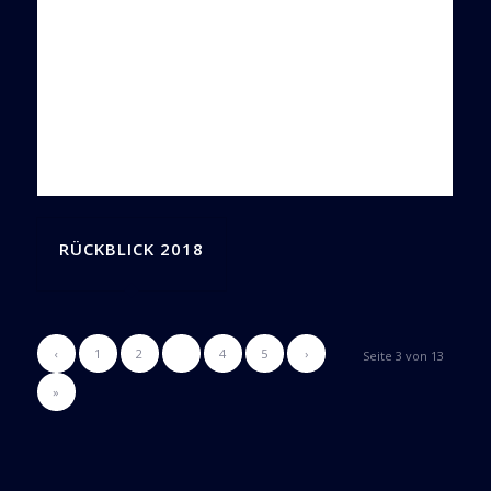
RÜCKBLICK 2018
‹
1
2
3
4
5
›
Seite 3 von 13
»