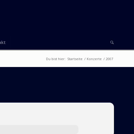
akt
Du bist hier:
Startseite
/
Konzerte
/
2007