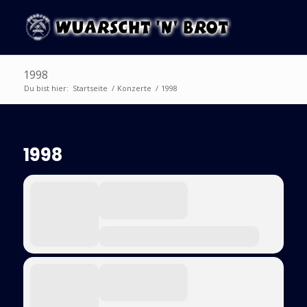
1998
Du bist hier:
Startseite
/
Konzerte
/
1998
1998