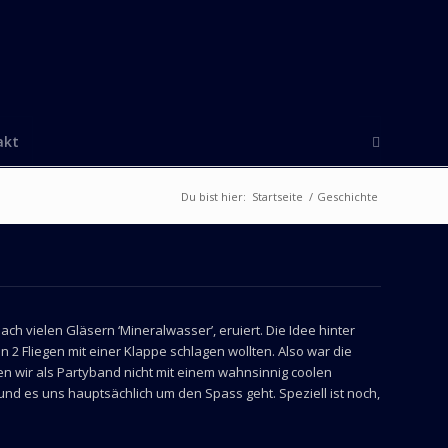
akt
Du bist hier:
Startseite
/
Geschichte
h vielen Gläsern ‘Mineralwasser’, eruiert. Die Idee hinter
2 Fliegen mit einer Klappe schlagen wollten. Also war die
en wir als Partyband nicht mit einem wahnsinnig coolen
nd es uns hauptsächlich um den Spass geht. Speziell ist noch,