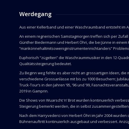
Werdegang
Aus einer Kellerband und einer Waschraumband entsteht im Apr
An einem regnerischen Samstagmorgen treffen sich per Zufal
Günther Biedermann und Herbert Öhri, die bei Jünne in einem 
“mankönnehaltmitsoweniginstrumentennichtanders” Problemc
Euphorisch “zügelten” die Waschraummusiker in den 12-Quadra
Qualitätssteigerung bedeutet.
Zu Beginn weg fehlte es aber nicht an grossartigen Ideen, die 
verschiedene Grossanlässe mit bis zu 1000 Besuchern; Jubiläum
Truck-Tour’s in den Jahren ’95, ’96 und ’99, Fasnachtsveranst
2019 in Gamprin.
Die Shows von Wuarscht ‘n’ Brot wurden kontinuierlich verbess
Steigerung bemerkt werden, die in selbst zusammengestellten
Nach dem Harryvederci von Herbert Öhri im Jahr 2004 wurden 
Bühnenauftritt kontinuierlich ausgebaut und verbessert. Anz