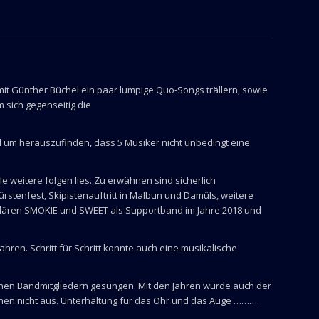
t Günther Büchel ein paar lumpige Quo-Songs trällern, sowie
 sich gegenseitig die
l um herauszufinden, dass 5 Musiker nicht unbedingt eine
e weitere folgen lies. Zu erwähnen sind sicherlich
rstenfest, Skipistenauftritt in Malbun und Damüls, weitere
egendären SMOKIE und SWEET als Supportband im Jahre 2018 und
ren. Schritt für Schritt konnte auch eine musikalische
chen Bandmitgliedern gesungen. Mit den Jahren wurde auch der
hen nicht aus. Unterhaltung für das Ohr und das Auge ……….