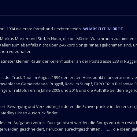
il 1994 die erste Partyband Liechtenstein’s.
WUARSCHT ‘N’ BROT
.
l Markus Marxer und Stefan Hoop, die bei Mäx im Waschraum zusammen mi
Kellerraum ebenfalls nicht über 2-Akkord Songs hinausgekommen sind, um
hen vorzuhalten.
tmeter kleinen Raum der Kellermusiker an der Poststrasse 233 in Ruggel
mit der Truck-Tour im August 1994 den ersten Höhepunkt markierte und viel
sanlässe Gemeindesaal Ruggell, Rock im Sumpf, EXPO ’02 in Biel sowie Fü
altungen, Trakto(u)ren im Jahre 2008 und 2016 und die Auftritte bei den l
ert. Bewegung und Verkleidung bildeten die Schwerpunkte in den ersten Jah
 Medleys ihren Ausdruck findet.
dessen Aufgaben verteilt. Bunt gemischt werden die Songs von den restli
üge werden geschneidert, Perücken zurechtgeschnitten ………. die Ideen ge