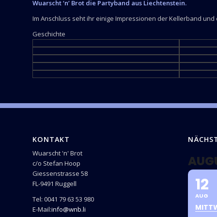
Wuarscht ‘n’ Brot die Partyband aus Liechtenstein.
Im Anschluss seht ihr einige Impressionen der Kellerband und
Geschichte
KONTAKT
NÄCHS
Wuarscht 'n' Brot
AUG
c/o Stefan Hoop
Giessenstrasse 58
12
FL-9491 Ruggell
AUG
Tel: 0041 79 63 53 980
MITT
E-Mail:
info@wnb.li