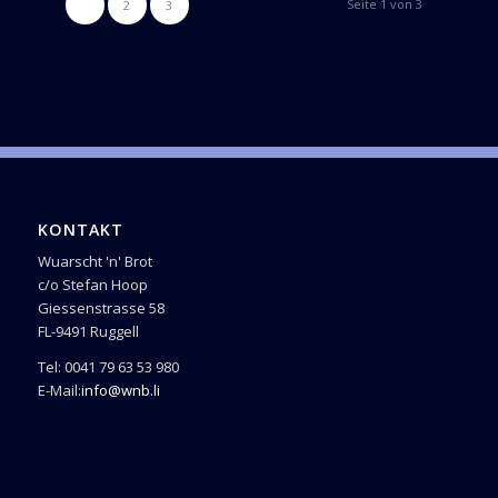
Seite 1 von 3
1
2
3
KONTAKT
Wuarscht 'n' Brot
c/o Stefan Hoop
Giessenstrasse 58
FL-9491 Ruggell
Tel: 0041 79 63 53 980
E-Mail:
info@wnb.li