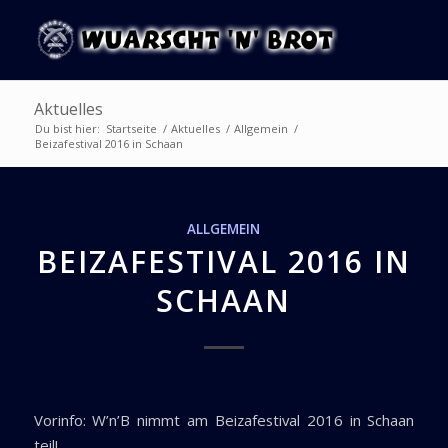
Aktuelles
Du bist hier:
Startseite
/
Aktuelles
/
Allgemein
/
Beizafestival 2016 in Schaan
ALLGEMEIN
BEIZAFESTIVAL 2016 IN
SCHAAN
Vorinfo: W’n’B nimmt am Beizafestival 2016 in Schaan
teil!