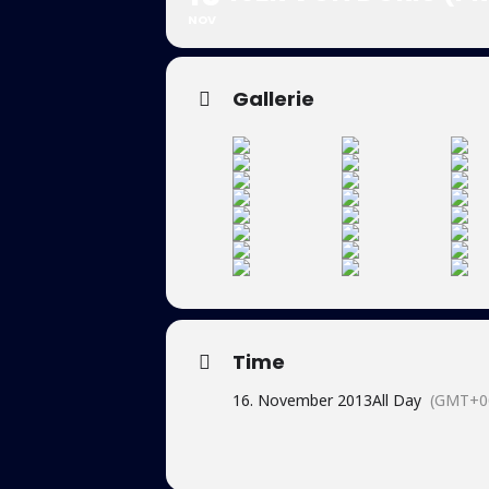
NOV
Gallerie
Time
16. November 2013
All Day
(GMT+0