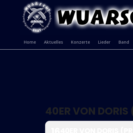
Home
Aktuelles
Konzerte
Lieder
Band
40ER VON DORIS 
16
40ER VON DORIS (P