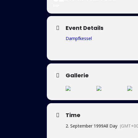
SEP
Event Details
Dampfkessel
Gallerie
Time
2. September 1999
All Day
(GMT+00