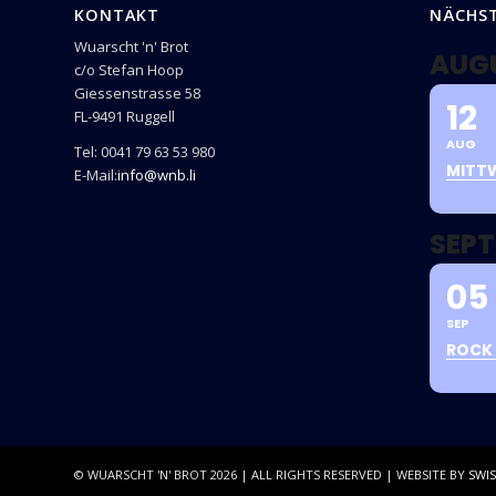
KONTAKT
NÄCHS
Wuarscht 'n' Brot
AUG
c/o Stefan Hoop
Giessenstrasse 58
12
FL-9491 Ruggell
AUG
Tel: 0041 79 63 53 980
MITT
E-Mail:
info@wnb.li
SEPT
05
SEP
ROCK 
© WUARSCHT 'N' BROT
2026
| ALL RIGHTS RESERVED | WEBSITE BY
SWIS