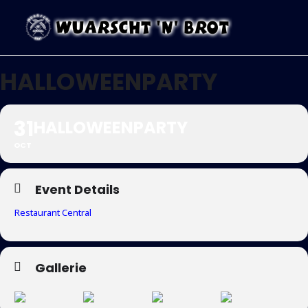
HALLOWEENPARTY
31
HALLOWEENPARTY
OCT
Event Details
Restaurant Central
Gallerie