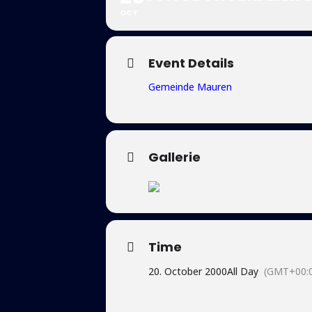
OCT
Event Details
Gemeinde Mauren
Gallerie
Time
20. October 2000
All Day
(GMT+00: