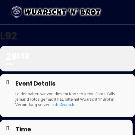
L92
28
L92
NOV
Event Details
Leider haben wir von diesem Konzert keine Fotos. Falls
jemand Fotos gemacht hat, bitte mit Wuarscht ‘n’ Brot in
Verbindung setzen!
info@wnb.li
Time