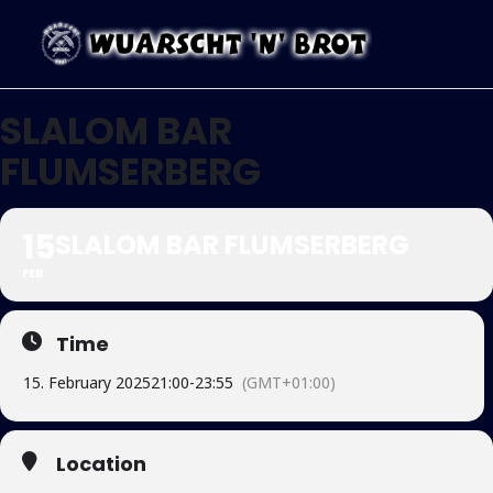
SLALOM BAR
FLUMSERBERG
15
SLALOM BAR FLUMSERBERG
FEB
Time
15. February 2025
21:00
-
23:55
(GMT+01:00)
Location