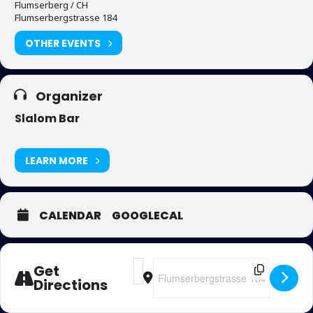
Flumserberg / CH
Flumserbergstrasse 184
OTHER EVENTS
Organizer
Slalom Bar
LEARN MORE
CALENDAR
GOOGLECAL
Address - Slalom Bar Flumserberg []
Destination Address - Slalom Bar 
Get
Directions