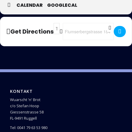
CALENDAR
GOOGLECAL
Address - Slalom Bar Flumserberg []
Destination Address - Slalom Bar F
Get Directions
KONTAKT
Wuarscht 'n' Brot
c/o Stefan Hoop
Giessenstrasse 58
FL-9491 Ruggell
Tel: 0041 79 63 53 980