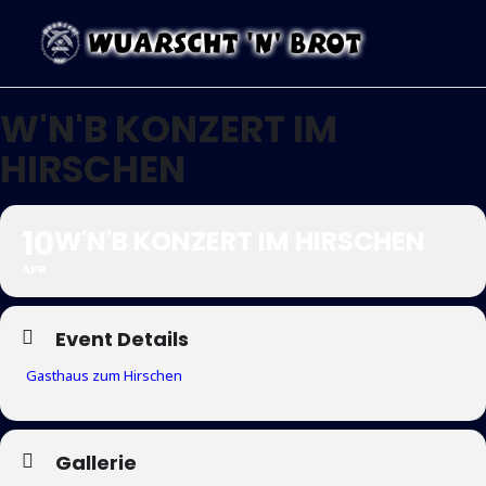
W'N'B KONZERT IM
HIRSCHEN
10
W'N'B KONZERT IM HIRSCHEN
APR
Event Details
Gasthaus zum Hirschen
Gallerie