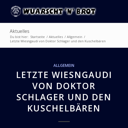
Aktuelles
Du bist hier:
Startseite
/
Aktuelles
/
Allgemein
/
Letzte Wiesngaudi von Doktor Schlager und den Kuschelbären
ALLGEMEIN
LETZTE WIESNGAUDI
VON DOKTOR
SCHLAGER UND DEN
KUSCHELBÄREN