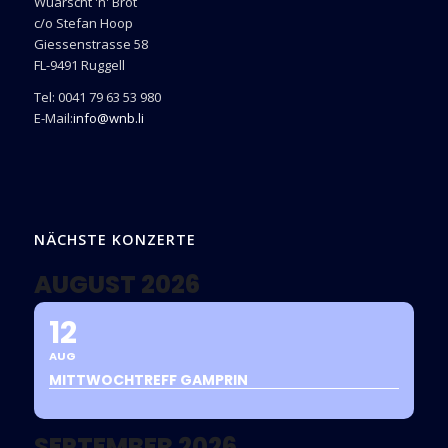
Wuarscht 'n' Brot
c/o Stefan Hoop
Giessenstrasse 58
FL-9491 Ruggell
Tel: 0041 79 63 53 980
E-Mail:
info@wnb.li
NÄCHSTE KONZERTE
AUGUST 2026
12
AUG
MITTWOCHTREFF GAMPRIN
SEPTEMBER 2026