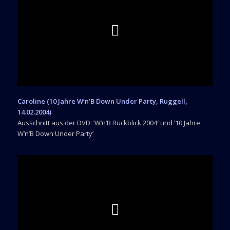
Caroline (10 Jahre W’n’B Down Under Party, Ruggell,
14.02.2004)
Ausschnitt aus der DVD: ‘W’n’B Rückblick 2004′ und ’10 Jahre
W’n’B Down Under Party’