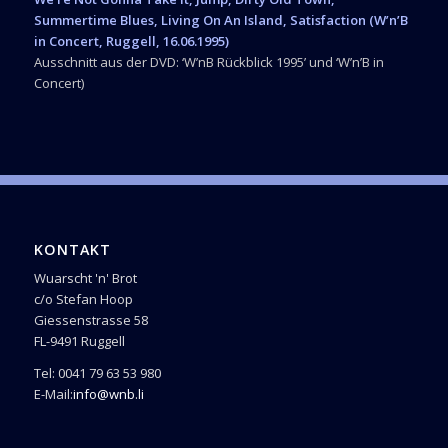
Summertime Blues, Living On An Island, Satisfaction (W’n’B
in Concert, Ruggell, 16.06.1995)
Ausschnitt aus der DVD: ‘W’nB Rückblick 1995’ und ‘W’n’B in
Concert)
KONTAKT
Wuarscht 'n' Brot
c/o Stefan Hoop
Giessenstrasse 58
FL-9491 Ruggell
Tel: 0041 79 63 53 980
E-Mail:
info@wnb.li