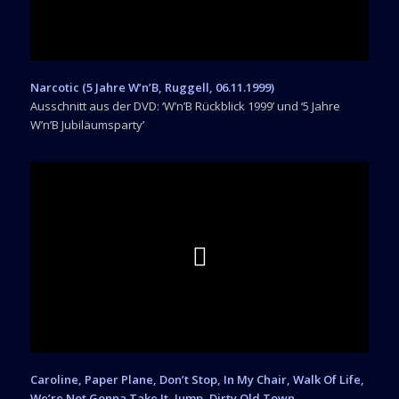
Narcotic (5 Jahre W’n’B, Ruggell, 06.11.1999)
Ausschnitt aus der DVD: ‘W’n’B Rückblick 1999’ und ‘5 Jahre
W’n’B Jubiläumsparty’
Caroline, Paper Plane, Don’t Stop, In My Chair, Walk Of Life,
We’re Not Gonna Take It, Jump, Dirty Old Town,