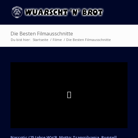
Die Besten Filmausschnitte
Du bist hier:
Startseite
/
Filme
/
Die Besten Filmausschnitte
Narcotic (25 Jahre W’n’B, Motto: Transsilvania, Ruggell,