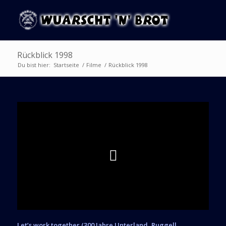
Rückblick 1998
Du bist hier:
Startseite
/
Filme
/
Rückblick 1998
Let’s work together (300 Jahre Unterland, Ruggell,