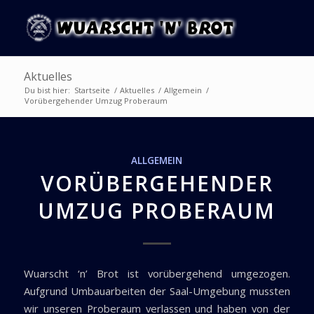
Aktuelles
Du bist hier:
Startseite
/
Aktuelles
/
Allgemein
/
Vorübergehender Umzug Proberaum
ALLGEMEIN
VORÜBERGEHENDER
UMZUG PROBERAUM
Wuarscht ‘n’ Brot ist vorübergehend umgezogen.
Aufgrund Umbauarbeiten der Saal-Umgebung mussten
wir unseren Proberaum verlassen und haben von der