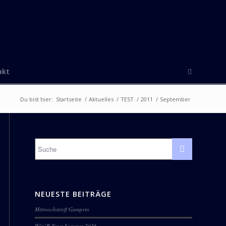
akt
Du bist hier:
Startseite
/
Aktuelles
/
TEST
/
2011
/
September
NEUESTE BEITRÄGE
Mittwochstreff Gamprin
W’n’B News Sommer 2026