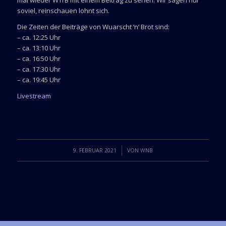
mal wieder W’n’B mit einem Beitrag zu sehen. Wir sagen nur
soviel, reinschauen lohnt sich.
Die Zeiten der Beiträge von Wuarscht ‘n’ Brot sind:
– ca. 12:25 Uhr
– ca. 13:10 Uhr
– ca. 16:50 Uhr
– ca. 17:30 Uhr
– ca. 19:45 Uhr
Livestream
/
9. FEBRUAR 2021
VON
WNB