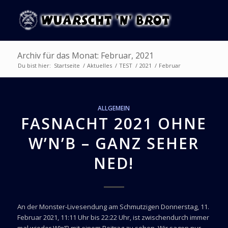
Archiv für das Monat: Februar, 2021
Du bist hier:
Startseite
/
Aktuelles
/
TEST
/
2021
/
Februar
ALLGEMEIN
FASNACHT 2021 OHNE
W’N’B – GANZ SEHER
NED!
An der Monster-Livesendung am Schmutzigen Donnerstag, 11.
Februar 2021, 11:11 Uhr bis 22:22 Uhr, ist zwischendurch immer