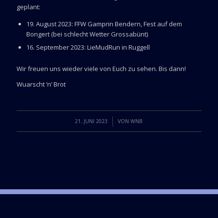
geplant:
19. August 2023: FFW Gamprin Bendern, Fest auf dem
Bongert (bei schlecht Wetter Grossabünt)
16. September 2023: LieMudRun in Ruggell
Wir freuen uns wieder viele von Euch zu sehen. Bis dann!
Wuarscht ‘n’ Brot
/
21. JUNI 2023
VON
WNB