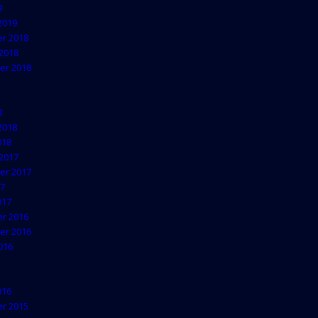
9
2019
r 2018
2018
er 2018
8
2018
018
2017
er 2017
17
017
r 2016
er 2016
016
016
r 2015