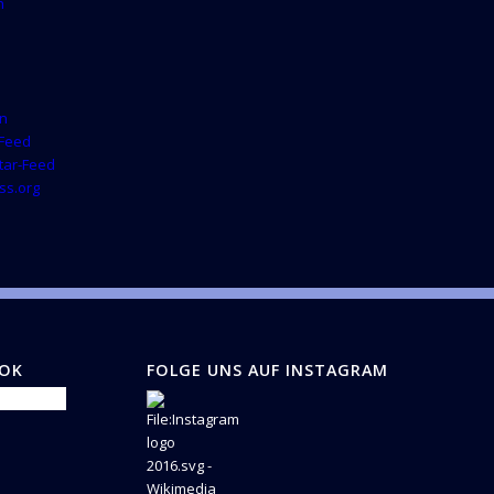
n
n
-Feed
ar-Feed
ss.org
OOK
FOLGE UNS AUF INSTAGRAM