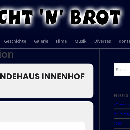
Geschichte
Galerie
Filme
Musik
Diverses
Kont
ion
EINDEHAUS INNENHOF
NEUES
Mittwochstr
W’n’B New
2026