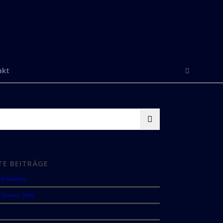
akt
TE BEITRÄGE
eff Gamprin
s Sommer 2026