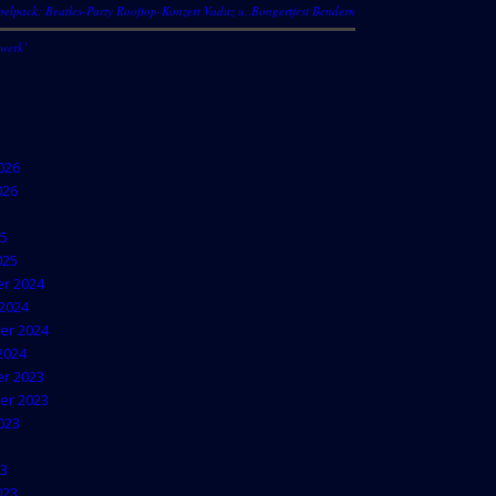
lpack: Beatles-Party Rooftop-Konzert Vaduz u. Bongertfest Bendern
swerk’
V
026
026
25
025
r 2024
2024
er 2024
2024
r 2023
er 2023
023
23
023