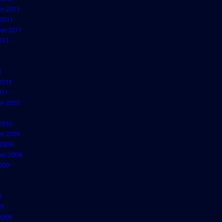
r 2011
2011
er 2011
011
1
2011
011
r 2010
2010
r 2009
2009
er 2009
009
9
09
2009