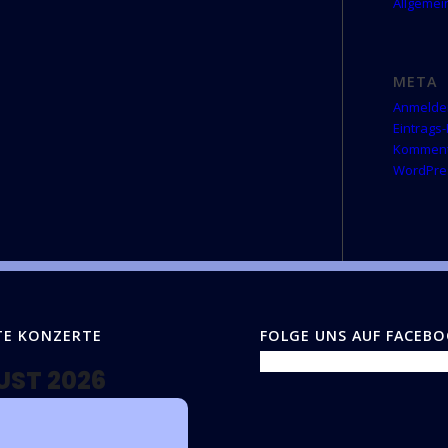
Allgemei
META
Anmelde
Eintrags
Komment
WordPre
TE KONZERTE
FOLGE UNS AUF FACEB
UST 2026