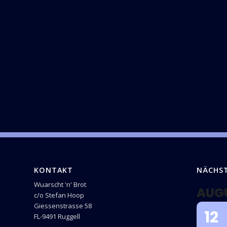
KONTAKT
NÄCHS
Wuarscht 'n' Brot
AUG
c/o Stefan Hoop
Giessenstrasse 58
12
FL-9491 Ruggell