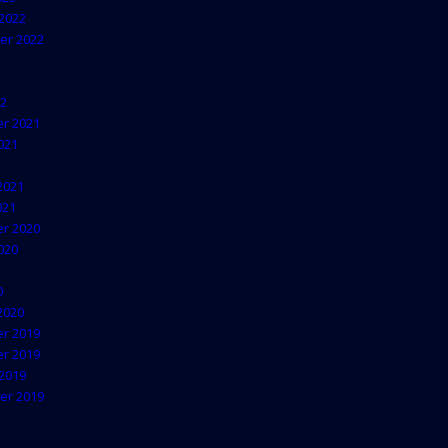
2022
er 2022
22
r 2021
021
2021
021
r 2020
020
0
2020
r 2019
r 2019
2019
er 2019