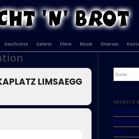
Geschichte
Galerie
Filme
Musik
Diverses
Kont
ation
NKAPLATZ LIMSAEGG
NEUESTE 
Mittwochstreff G
W’n’B News Som
2026