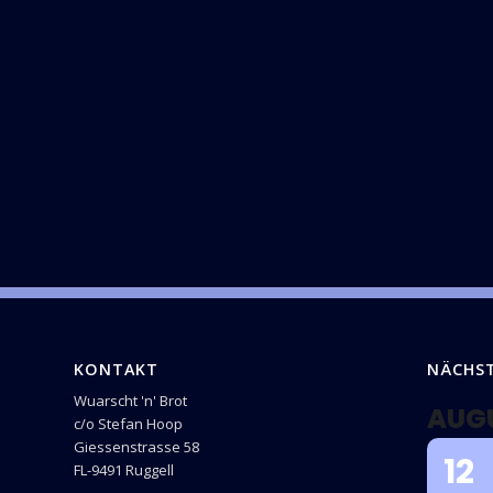
KONTAKT
NÄCHS
Wuarscht 'n' Brot
AUG
c/o Stefan Hoop
Giessenstrasse 58
12
FL-9491 Ruggell