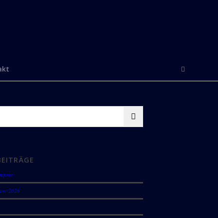
akt
BEITRÄGE
amprin
mer 2026