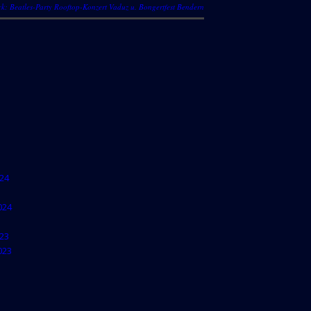
: Beatles-Party Rooftop-Konzert Vaduz u. Bongertfest Bendern
24
024
23
023