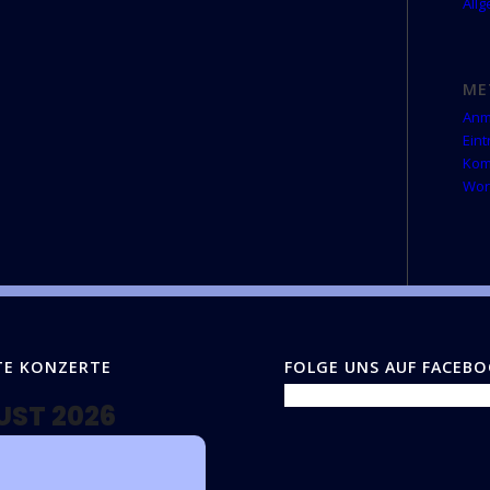
All
ME
Anm
Ein
Kom
Wor
TE KONZERTE
FOLGE UNS AUF FACEB
UST 2026