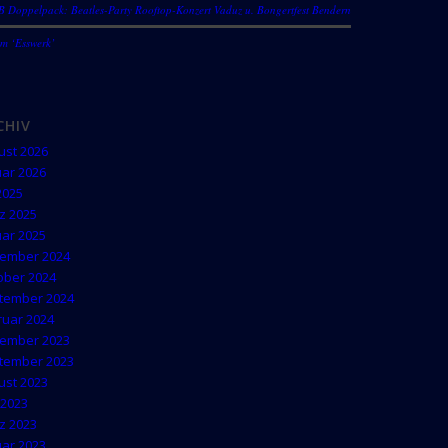
 Doppelpack: Beatles-Party Rooftop-Konzert Vaduz u. Bongertfest Bendern
im ‘Esswerk’
CHIV
ust 2026
uar 2026
 2025
z 2025
uar 2025
ember 2024
ober 2024
tember 2024
ruar 2024
ember 2023
tember 2023
ust 2023
 2023
z 2023
uar 2023