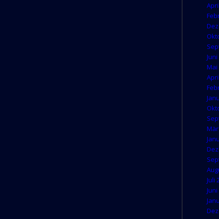
Apri
Feb
Dez
Okt
Sep
Juni
Mai
Apri
Feb
Jan
Okt
Sep
Mär
Jan
Dez
Sep
Aug
Juli
Juni
Jan
Dez