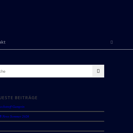
akt
UESTE BEITRÄGE
ochstreff Gamprin
B News Sommer 2026