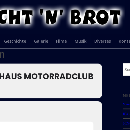
Geschichte
Galerie
Filme
Musik
Diverses
Kont
on
UBHAUS MOTORRADCLUB
NE
Mittw
W’n’
2026