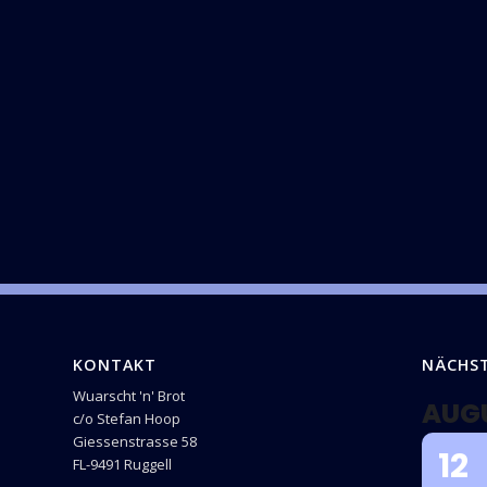
KONTAKT
NÄCHS
Wuarscht 'n' Brot
AUG
c/o Stefan Hoop
Giessenstrasse 58
12
FL-9491 Ruggell