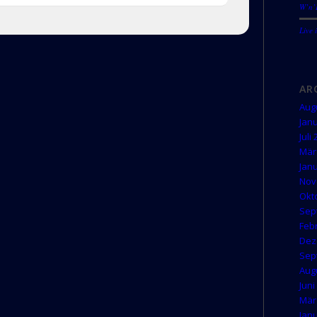
W’n’B
Live 
AR
Aug
Jan
Juli
Mär
Jan
Nov
Okt
Sep
Feb
Dez
Sep
Aug
Juni
Mär
Jan