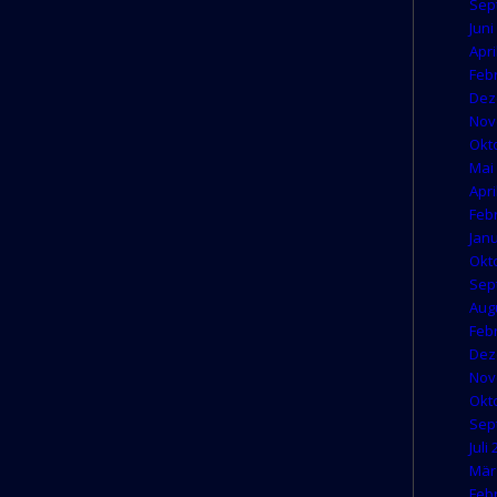
Sep
Juni
Apri
Feb
Dez
Nov
Okt
Mai
Apri
Feb
Jan
Okt
Sep
Aug
Feb
Dez
Nov
Okt
Sep
Juli
Mär
Feb