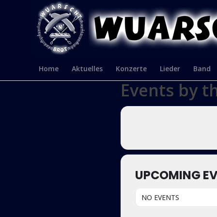
Home
Aktuelles
Konzerte
Lieder
Band
Events by t
UPCOMING E
NO EVENTS