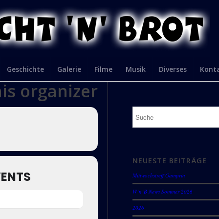
Geschichte
Galerie
Filme
Musik
Diverses
Kont
his organizer
NEUESTE BEITRÄGE
VENTS
Mittwochstreff Gamprin
W’n’B News Sommer 2026
2026