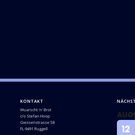
KONTAKT
NÄCHS
Wuarscht 'n' Brot
AUG
c/o Stefan Hoop
Giessenstrasse 58
12
FL-9491 Ruggell