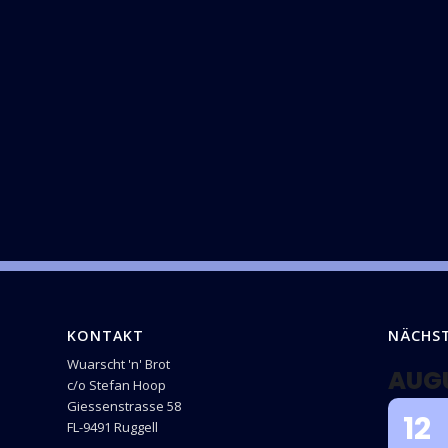
KONTAKT
NÄCHS
Wuarscht 'n' Brot
AUG
c/o Stefan Hoop
Giessenstrasse 58
12
FL-9491 Ruggell