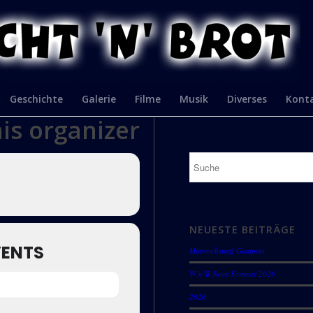
Geschichte
Galerie
Filme
Musik
Diverses
Kont
his organizer
NEUESTE BEITRÄGE
VENTS
Mittwochstreff Gamprin
W’n’B News Sommer 2026
2026