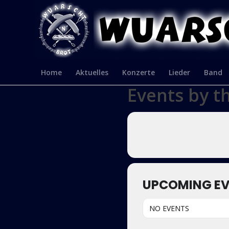
Home
Aktuelles
Konzerte
Lieder
Band
Events by t
UPCOMING E
NO EVENTS