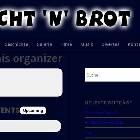
Geschichte
Galerie
Filme
Musik
Diverses
Kont
his organizer
NEUESTE BEITRÄGE
VENTS
Upcoming
Past
Mittwochstreff Gamprin
W’n’B News Sommer 2026
2026