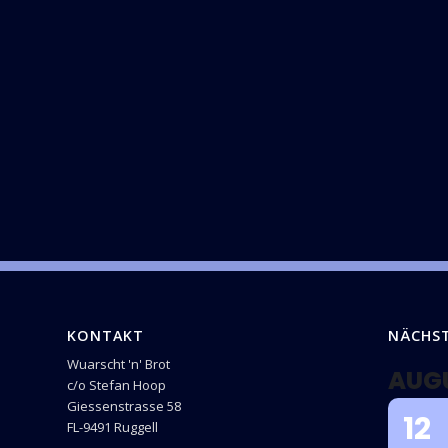
KONTAKT
NÄCHS
Wuarscht 'n' Brot
AUG
c/o Stefan Hoop
Giessenstrasse 58
12
FL-9491 Ruggell