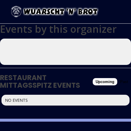
Events by this organizer
RESTAURANT
Upcoming
Past
MITTAGSSPITZ EVENTS
NO EVENTS