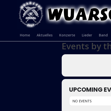
Home
Aktuelles
Konzerte
Lieder
Band
Events by t
UPCOMING E
NO EVENTS