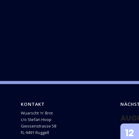
KONTAKT
NÄCHS
Wuarscht 'n' Brot
AUG
c/o Stefan Hoop
Giessenstrasse 58
12
FL-9491 Ruggell