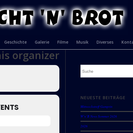
Geschichte
Galerie
Filme
Musik
Diverses
Kont
his organizer
NEUESTE BEITRÄGE
VENTS
Mittwochstreff Gamprin
W’n’B News Sommer 2026
2026