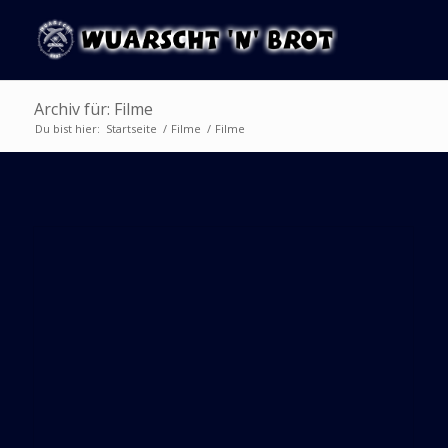
Archiv für: Filme
Du bist hier:
Startseite
/
Filme
/
Filme